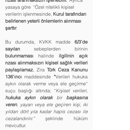
yasaya göre  “Özel nitelikli kişisel 
verilerin işlenmesinde, 
Kurul tarafından 
belirlenen yeterli önlemlerin alınması 
şarttır
.
Bu durumda, KVKK madde 
6/3’de 
sayılan
 sebeplerden birinin 
bulunmaması
 halinde
 ilgilinin açık 
rızası alınmaksızın kişisel sağlık verileri 
paylaşılamaz. 
Zira 
Türk Ceza Kanunu 
136’ıncı
 maddesinde
 “
Verileri hukuka 
aykırı olarak verme veya ele geçirme” 
suçu başlığı altında; “
Kişisel verileri, 
hukuka aykırı olarak
 bir 
başkasına 
veren
, yayan veya ele geçiren kişi, iki 
yıldan dört yıla kadar hapis cezası ile 
cezalandırılır.”
 şeklinde hüküm 
mevcuttur.