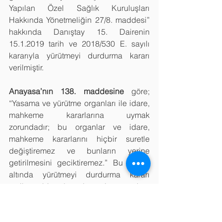
Yapılan Özel Sağlık Kuruluşları 
Hakkında Yönetmeliğin 27/8. maddesi” 
hakkında Danıştay 15. Dairenin 
15.1.2019 tarih ve 2018/530 E. sayılı 
kararıyla yürütmeyi durdurma kararı 
verilmiştir.
Anayasa’nın 138. maddesine
 göre; 
“Yasama ve yürütme organları ile idare, 
mahkeme kararlarına uymak 
zorundadır; bu organlar ve idare, 
mahkeme kararlarını hiçbir suretle 
değiştiremez ve bunların yerine 
getirilmesini geciktiremez.” Bu şartlar 
altında yürütmeyi durdurma kararı 
verilen bir düzenlemenin gerekçe 
yapılması hukuken mümkün değildir.
Sonuç olarak
; mevcut hukuk kuralları 