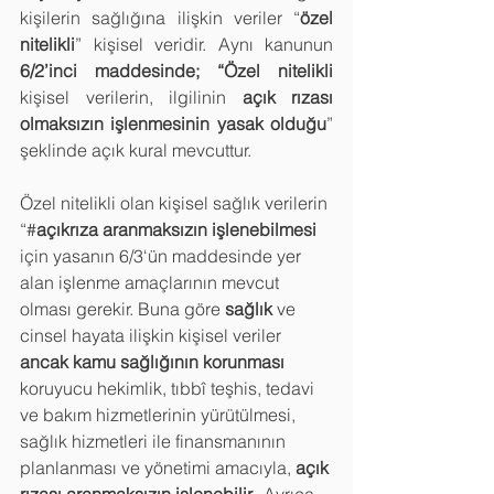
kişilerin sağlığına ilişkin veriler “
özel 
nitelikli
” kişisel veridir. Aynı kanunun 
6/2’inci maddesinde; “Özel nitelikli
kişisel verilerin, ilgilinin 
açık rızası 
olmaksızın işlenmesinin yasak olduğu
” 
şeklinde açık kural mevcuttur.
Özel nitelikli olan kişisel sağlık verilerin 
“#
açıkrıza aranmaksızın işlenebilmesi
için yasanın 6/3‘ün maddesinde yer 
alan işlenme amaçlarının mevcut 
olması gerekir. Buna göre 
sağlık
 ve 
cinsel hayata ilişkin kişisel veriler 
ancak kamu sağlığının korunması
koruyucu hekimlik, tıbbî teşhis, tedavi 
ve bakım hizmetlerinin yürütülmesi, 
sağlık hizmetleri ile finansmanının 
planlanması ve yönetimi amacıyla, 
açık 
rızası aranmaksızın işlenebilir. 
 Ayrıca 