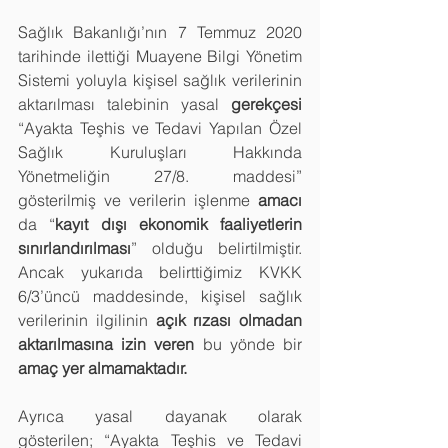
Sağlık Bakanlığı’nın 7 Temmuz 2020 
tarihinde ilettiği Muayene Bilgi Yönetim 
Sistemi yoluyla kişisel sağlık verilerinin 
aktarılması talebinin yasal 
gerekçesi
“Ayakta Teşhis ve Tedavi Yapılan Özel 
Sağlık Kuruluşları Hakkında 
Yönetmeliğin 27/8. maddesi” 
gösterilmiş ve verilerin işlenme 
amacı 
da “
kayıt dışı ekonomik faaliyetlerin 
sınırlandırılması
” olduğu belirtilmiştir. 
Ancak yukarıda belirttiğimiz KVKK 
6/3’üncü maddesinde, kişisel sağlık 
verilerinin ilgilinin 
açık rızası olmadan 
aktarılmasına izin veren
 bu yönde bir 
amaç yer almamaktadır.
Ayrıca yasal dayanak olarak  
gösterilen; “Ayakta Teşhis ve Tedavi 