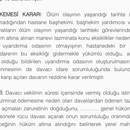
KEMESİ KARAR
I: Ölüm olayının yaşandığı tarihte il
madığından hastane başhekimi, başhekim yardımcısı v
lıların ölüm olayının yaşandığı tarihteki görevlerinde
ltına alınan manevi tazminata konu eksiklikler nedeniy
uyandırma odasının olmayışının hastanedeki bir ek
idarenin bu eksikliği gidermekle yükümlü olduğu, am
i olduğu bildirilen uyandırma odasının oluşturulmasını
lenmesinin de davacı idare sorumluluğunda bulund
 karşı açılan davanın reddine karar verilmiştir.
: 
Davacı vekilinin süresi içerisinde vermiş olduğu istina
tazminat ödemesine neden olan davalılardan ödenen taz
ayı açmaları zaruretinin doğduğunu, ……….. genel hüküml
rsonele rücu davası açarak onun sorumluluğu oranınd
eceğinin hüküm altına alındığını belirterek yerel mah