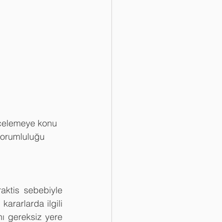
celemeye konu 
sorumluluğu 
aktis sebebiyle 
ararlarda ilgili 
ı gereksiz yere 