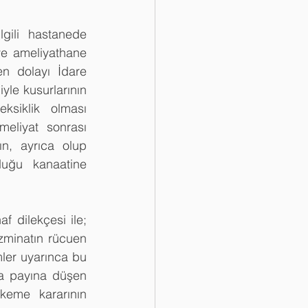
gili hastanede 
e ameliyathane 
n dolayı İdare 
le kusurlarının 
siklik olması 
eliyat sonrası 
n, ayrıca olup 
uğu kanaatine 
f dilekçesi ile; 
minatın rücuen 
er uyarınca bu 
a payına düşen 
keme kararının 