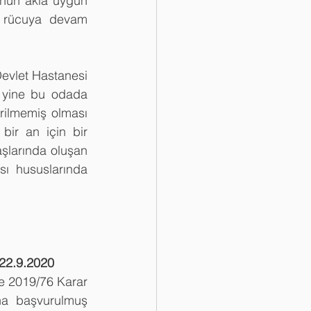
nun akla uygun 
 rücuya devam 
vlet Hastanesi 
 yine bu odada 
rilmemiş olması 
ir an için bir 
şlarında oluşan 
ı hususlarında 
22.9.2020
 2019/76 Karar 
una başvurulmuş 