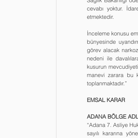
Sağlık Bakanlığı öd
cevabı yoktur. İd
etmektedir.
İnceleme konusu ems
bünyesinde uyandırm
görev alacak narkoz
nedeni ile davalıla
kusurun mevcudiyeti
manevi zarara bu ku
toplanmaktadır.”
EMSAL KARAR
ADANA BÖLGE ADLİY
“Adana 7. Asliye Hu
sayılı kararına yön