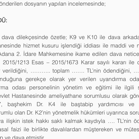
önderilen dosyanın yapılan incelemesinde;
DÜ:
i dava dilekçesinde özetle; K9 ve K10 ile dava arkadaş
sinde hizmet kusuru işlendiği iddiası ile maddi ve m
Adana 2. İdare Mahkemesine ikame edilen dava netice
2015/1213 Esas – 2015/1673 Karar sayılı kararı ile 
r verildiğini, ……….. toplam ……. TL’nin ödendiğini,
nduğuna gerekçe olarak yer verilen uyandırma odası
rma odası personelinin yönetim ve eğitimi ile ilgili 
t Hastanesinde ameliyathane sorumlusu olarak göre
7, başhekim Dr. K4 ile baştabip yardımcısı ve 
mlu olan Dr. K2’nin yönetmelik hükümleri uyarınca sorum
a ilişkin istek hakkı saklı kalmak kaydıyla …. TL’nin ö
sal faizi ile birlikte davalılardan müştereken ve mütese
ep ve dava etmiştir.