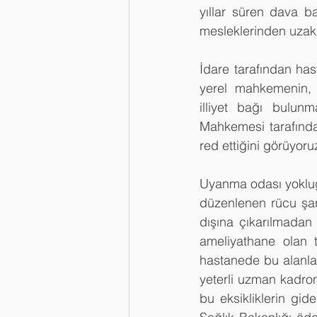
yıllar süren dava bas
mesleklerinden uzakla
İdare tarafından has
yerel mahkemenin, h
illiyet bağı bulun
Mahkemesi tarafından
red ettiğini görüyoru
Uyanma odası yokluğ
düzenlenen rücu şart
dışına çıkarılmadan
ameliyathane olan 
hastanede bu alanla
yeterli uzman kadro
bu eksikliklerin gi