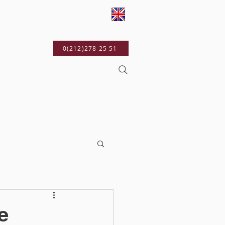
YAYINLARIMIZ
0(212)278 25 51
e