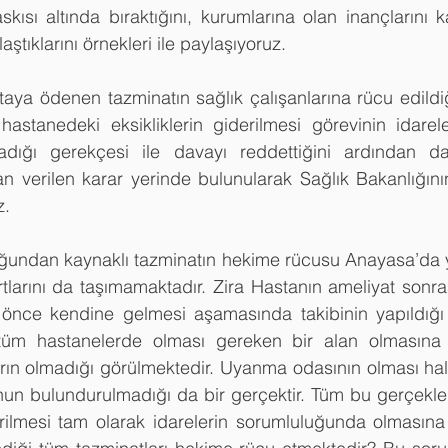
kısı altında bıraktığını, kurumlarına olan inançlarını ka
ştıklarını örnekleri ile paylaşıyoruz.
taya ödenen tazminatın sağlık çalışanlarına rücu edildi
astanedeki eksikliklerin giderilmesi görevinin idarel
madığı gerekçesi ile davayı reddettiğini ardından d
 verilen karar yerinde bulunularak Sağlık Bakanlığının i
z.
undan kaynaklı tazminatın hekime rücusu Anayasa’da y
larını da taşımamaktadır. Zira Hastanın ameliyat sonra
 önce kendine gelmesi aşamasında takibinin yapıldığı
tüm hastanelerde olması gereken bir alan olmasına 
rın olmadığı görülmektedir. Uyanma odasının olması hal
nun bulundurulmadığı da bir gerçektir. Tüm bu gerçekle
derilmesi tam olarak idarelerin sorumluluğunda olmasın