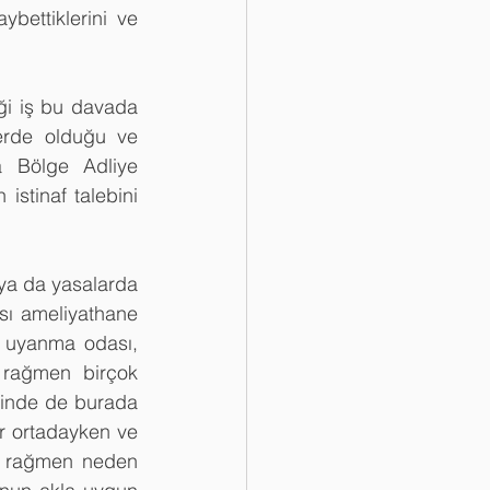
ybettiklerini ve 
ği iş bu davada 
erde olduğu ve 
a Bölge Adliye 
stinaf talebini 
a da yasalarda 
sı ameliyathane 
 uyanma odası, 
rağmen birçok 
inde de burada 
r ortadayken ve 
a rağmen neden 