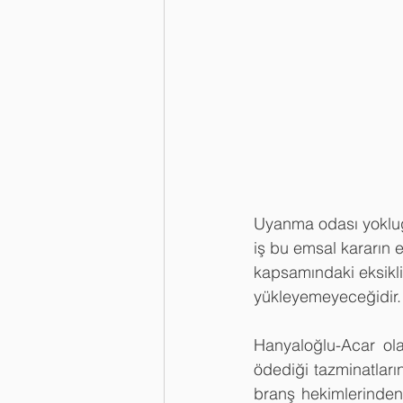
Uyanma odası yokluğ
iş bu emsal kararın 
kapsamındaki eksiklik
yükleyemeyeceğidir.
Hanyaloğlu-Acar olar
ödediği tazminatların
branş hekimlerinden 