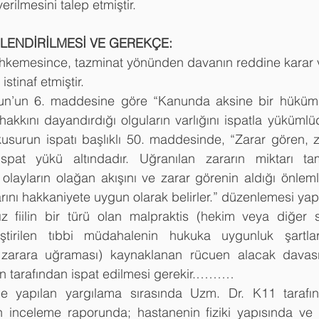
erilmesini talep etmiştir.
LENDİRİLMESİ VE GEREKÇE:
mesince, tazminat yönünden davanın reddine karar ver
stinaf etmiştir.
n’un 6. maddesine göre “Kanunda aksine bir hüküm 
 hakkını dayandırdığı olguların varlığını ispatla yükümlüd
usurun ispatı başlıklı 50. maddesinde, “Zarar gören, za
spat yükü altındadır. Uğranılan zararın miktarı ta
olayların olağan akışını ve zarar görenin aldığı önlem
arını hakkaniyete uygun olarak belirler.” düzenlemesi yapı
 fiilin bir türü olan malpraktis (hekim veya diğer sa
eştirilen tıbbi müdahalenin hukuka uygunluk şartlar
 zarara uğraması) kaynaklanan rücuen alacak davasın
n tarafından ispat edilmesi gerekir.………
 yapılan yargılama sırasında Uzm. Dr. K11 tarafınd
n inceleme raporunda; hastanenin fiziki yapısında ve i