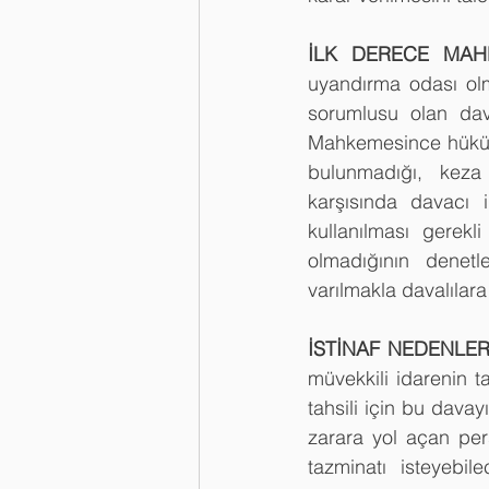
İLK DERECE MAH
uyandırma odası ol
sorumlusu olan dava
Mahkemesince hüküm a
bulunmadığı, keza 
karşısında davacı 
kullanılması gerekl
olmadığının denet
varılmakla davalılara
İSTİNAF NEDENLERİ
müvekkili idarenin 
tahsili için bu dav
zarara yol açan pe
tazminatı isteyebil