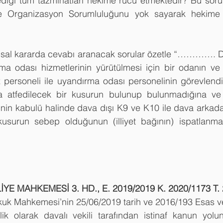
ediği tüm tazminatları hekime rücu etmektedir? Bu soru
are Organizasyon Sorumluluğunu yok sayarak hekime
al kararda cevabı aranacak sorular özetle “…………. De
a odası hizmetlerinin yürütülmesi için bir odanın ve
 personeli ile uyandırma odası personelinin görevlendi
ra atfedilecek bir kusurun bulunup bulunmadığına ve b
nin kabulü halinde dava dışı K9 ve K10 ile dava arkada
surun sebep olduğunun (illiyet bağının) ispatlanmas
E MAHKEMESİ 3. HD., E. 2019/2019 K. 2020/1173 T. 
kuk Mahkemesi’nin 25/06/2019 tarih ve 2016/193 Esas ve
elik olarak davalı vekili tarafından istinaf kanun yol