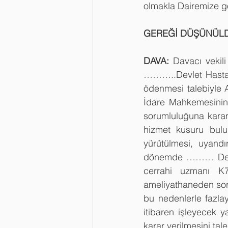
olmakla Dairemize g
GEREĞİ DÜŞÜNÜL
DAVA:
 Davacı vekil
………..Devlet Hastane
ödenmesi talebiyle 
İdare Mahkemesinin 
sorumluluğuna kara
hizmet kusuru bulu
yürütülmesi, uyandı
dönemde ……… Devle
cerrahi uzmanı K
ameliyathaneden soru
bu nedenlerle fazlay
itibaren işleyecek ya
karar verilmesini tal