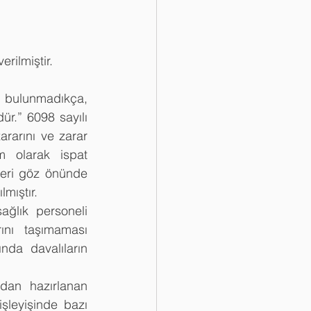
ilmiştir.
bulunmadıkça, 
ür.” 6098 sayılı 
rarını ve zarar 
m olarak ispat 
leri göz önünde 
lmıştır.
ğlık personeli 
ını taşımaması 
da davalıların 
an hazırlanan 
şleyişinde bazı 