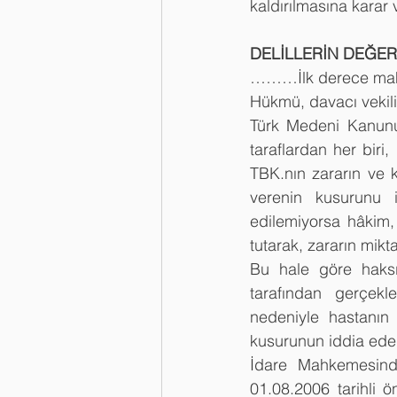
kaldırılmasına karar v
DELİLLERİN DEĞER
………İlk derece mahke
Hükmü, davacı vekili i
Türk Medeni Kanunu
taraflardan her biri,
TBK.nın zararın ve k
verenin kusurunu i
edilemiyorsa hâkim, 
tutarak, zararın mikt
Bu hale göre haksız
tarafından gerçekl
nedeniyle hastanın
kusurunun iddia ede
İdare Mahkemesinde
01.08.2006 tarihli ö