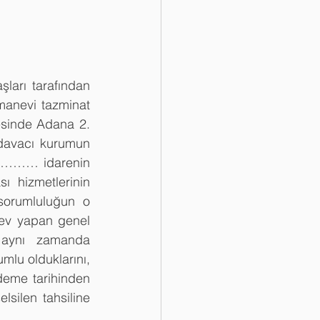
ları tarafından 
anevi tazminat 
sinde Adana 2. 
davacı kurumun 
 ………… idarenin 
 hizmetlerinin 
sorumluluğun o 
v yapan genel 
aynı zamanda 
lu olduklarını, 
deme tarihinden 
lsilen tahsiline 