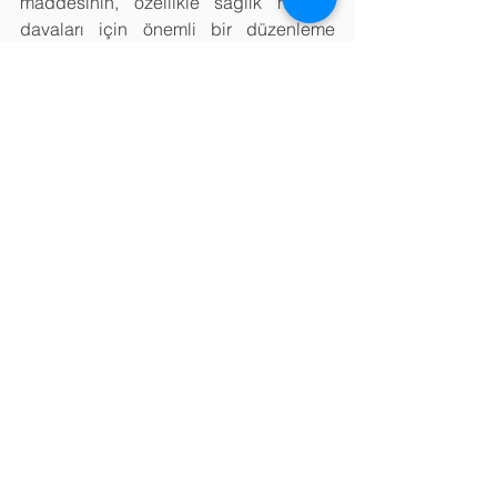
maddesinin, özellikle sağlık hukuku 
davaları için önemli bir düzenleme 
olduğunu vurgulamak isteriz. Bu 
madde uyarınca, ilgili kişinin sağlık 
verileri, avukatına, sadece 
vekâletnamede ilgili kişinin özel nitelikli 
kişisel verilerinin işlenmesi ve 
aktarılmasına ilişkin açık rızasını 
gösteren özel bir hüküm varsa 
aktarılabilecektir. Buna istinaden, 
özellikle sağlık hukuku davaları yürüten 
avukatların, vekil olarak görev yaptıkları 
davalarda, müvekkillerinin verilerinin 
kendilerine ibrazını talep edebilmek 
için, bu düzenlemeye uygun bir 
biçimde, müvekkillerinin özel nitelikli 
kişisel verilerinin işlenmesi ve 
aktarılmasına ilişkin açık rızasını içeren 
bir hükmü vekâletnamelerine 