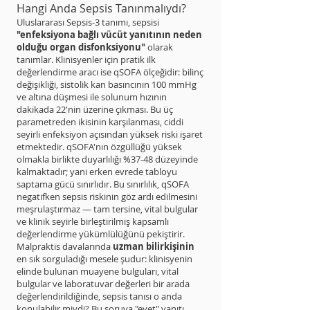
Hangi Anda Sepsis Tanınmalıydı?
Uluslararası Sepsis-3 tanımı, sepsisi
"enfeksiyona bağlı vücüt yanıtının neden
olduğu organ disfonksiyonu"
olarak
tanımlar. Klinisyenler için pratik ilk
değerlendirme aracı ise qSOFA ölçeğidir: bilinç
değişikliği, sistolik kan basıncının 100 mmHg
ve altına düşmesi ile solunum hızının
dakikada 22'nin üzerine çıkması. Bu üç
parametreden ikisinin karşılanması, ciddi
seyirli enfeksiyon açısından yüksek riski işaret
etmektedir. qSOFA'nın özgüllüğü yüksek
olmakla birlikte duyarlılığı %37-48 düzeyinde
kalmaktadır; yani erken evrede tabloyu
saptama gücü sınırlıdır. Bu sınırlılık, qSOFA
negatifken sepsis riskinin göz ardı edilmesini
meşrulaştırmaz — tam tersine, vital bulgular
ve klinik seyirle birleştirilmiş kapsamlı
değerlendirme yükümlülüğünü pekiştirir.
Malpraktis davalarında
uzman bilirkişinin
en sık sorguladığı mesele şudur: klinisyenin
elinde bulunan muayene bulguları, vital
bulgular ve laboratuvar değerleri bir arada
değerlendirildiğinde, sepsis tanısı o anda
konulabilir miydi? Bu soruya "evet" yanıtı