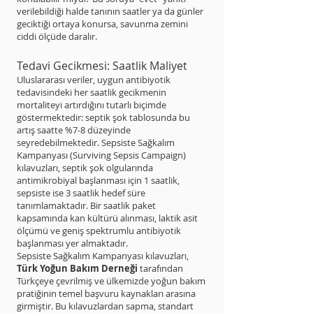
verilebildiği halde tanının saatler ya da günler
geciktiği ortaya konursa, savunma zemini
ciddi ölçüde daralır.
Tedavi Gecikmesi: Saatlik Maliyet
Uluslararası veriler, uygun antibiyotik
tedavisindeki her saatlik gecikmenin
mortaliteyi artırdığını tutarlı biçimde
göstermektedir: septik şok tablosunda bu
artış saatte %7-8 düzeyinde
seyredebilmektedir. Sepsiste Sağkalım
Kampanyası (Surviving Sepsis Campaign)
kılavuzları, septik şok olgularında
antimikrobiyal başlanması için 1 saatlik,
sepsiste ise 3 saatlik hedef süre
tanımlamaktadır. Bir saatlik paket
kapsamında kan kültürü alınması, laktik asit
ölçümü ve geniş spektrumlu antibiyotik
başlanması yer almaktadır.
Sepsiste Sağkalım Kampanyası kılavuzları,
Türk Yoğun Bakım Derneği
tarafından
Türkçeye çevrilmiş ve ülkemizde yoğun bakım
pratiğinin temel başvuru kaynakları arasına
girmiştir. Bu kılavuzlardan sapma, standart