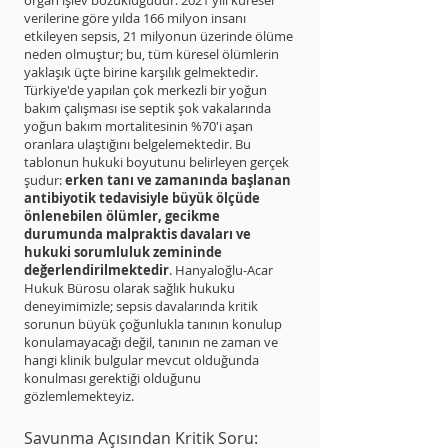
organ işlev bozukluğudur. 2021 yılı küresel
verilerine göre yılda 166 milyon insanı
etkileyen sepsis, 21 milyonun üzerinde ölüme
neden olmuştur; bu, tüm küresel ölümlerin
yaklaşık üçte birine karşılık gelmektedir.
Türkiye'de yapılan çok merkezli bir yoğun
bakım çalışması ise septik şok vakalarında
yoğun bakım mortalitesinin %70'i aşan
oranlara ulaştığını belgelemektedir. Bu
tablonun hukuki boyutunu belirleyen gerçek
şudur:
erken tanı ve zamanında başlanan
antibiyotik tedavisiyle büyük ölçüde
önlenebilen ölümler, gecikme
durumunda malpraktis davaları ve
hukuki sorumluluk zemininde
değerlendirilmektedir
. Hanyaloğlu-Acar
Hukuk Bürosu olarak sağlık hukuku
deneyimimizle; sepsis davalarında kritik
sorunun büyük çoğunlukla tanının konulup
konulamayacağı değil, tanının ne zaman ve
hangi klinik bulgular mevcut olduğunda
konulması gerektiği olduğunu
gözlemlemekteyiz.
Savunma Açısından Kritik Soru: