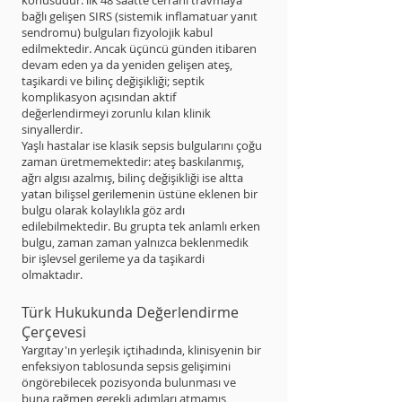
konusudur: ilk 48 saatte cerrahi travmaya
bağlı gelişen SIRS (sistemik inflamatuar yanıt
sendromu) bulguları fizyolojik kabul
edilmektedir. Ancak üçüncü günden itibaren
devam eden ya da yeniden gelişen ateş,
taşikardi ve bilinç değişikliği; septik
komplikasyon açısından aktif
değerlendirmeyi zorunlu kılan klinik
sinyallerdir.
Yaşlı hastalar ise klasik sepsis bulgularını çoğu
zaman üretmemektedir: ateş baskılanmış,
ağrı algısı azalmış, bilinç değişikliği ise altta
yatan bilişsel gerilemenin üstüne eklenen bir
bulgu olarak kolaylıkla göz ardı
edilebilmektedir. Bu grupta tek anlamlı erken
bulgu, zaman zaman yalnızca beklenmedik
bir işlevsel gerileme ya da taşikardi
olmaktadır.
Türk Hukukunda Değerlendirme
Çerçevesi
Yargıtay'ın yerleşik içtihadında, klinisyenin bir
enfeksiyon tablosunda sepsis gelişimini
öngörebilecek pozisyonda bulunması ve
buna rağmen gerekli adımları atmamış