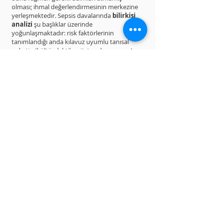
olması; ihmal değerlendirmesinin merkezine
yerleşmektedir. Sepsis davalarında
bilirkişi
analizi
şu başlıklar üzerinde
yoğunlaşmaktadır: risk faktörlerinin
tanımlandığı anda kılavuz uyumlu tanısal
paketin (kültür, laktik asit, tam kan sayımı)
başlatılıp başlatılmadığı; antibiyotik başlangıç
zamanı ve seçiminin uygunluğu; septik şoka
ilerlemenin izleme kayıtlarındaki yansıması ile
yoğun bakım transferi kararının gecikmesi.
Aydınlatılmış onam açısından ise ciddi
enfeksiyon tablosunda sepsis gelişimi riskinin
hastaya ve yakınlarına zamanında aktarılması
ve bu bilgilendirmenin belgelenmesi
beklenmektedir. Bilgilendirme kaydının eksik
ya da hiç yapılmamış olması ise tazminat
taleplerinde ayrı bir sorumluluk kalemi
oluşturmaktadır.
Sonuç
Sepsis davalarında hukuki sorumluluk, tek bir
hatanın değil; birbirine bağlı bir karar
zincirinin değerlendirilmesini gerektirir. İlk
vitallerin yorumlanması, kültür alma