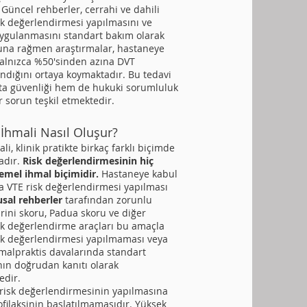
Güncel rehberler, cerrahi ve dahili
sk değerlendirmesi yapılmasını ve
uygulanmasını standart bakım olarak
una rağmen araştırmalar, hastaneye
yalnızca %50'sinden azına DVT
andığını ortaya koymaktadır. Bu tedavi
ta güvenliği hem de hukuki sorumluluk
r sorun teşkil etmektedir.
 İhmali Nasıl Oluşur?
li, klinik pratikte birkaç farklı biçimde
adır.
Risk değerlendirmesinin hiç
emel ihmal biçimidir.
Hastaneye kabul
a VTE risk değerlendirmesi yapılması
usal rehberler
tarafından zorunlu
rini skoru, Padua skoru ve diğer
isk değerlendirme araçları bu amaçla
Risk değerlendirmesi yapılmaması veya
alpraktis davalarında standart
n doğrudan kanıtı olarak
edir.
 risk değerlendirmesinin yapılmasına
ilaksinin başlatılmamasıdır. Yüksek