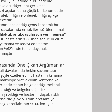
 koruyucu adımdır. Bu nedenle
davaları, diğer tanı gecikmesi
uki açıdan daha güçlü bir konumdadır;
lebilirliği ve önlenebilirliği açıkça
ektedir.
ının incelendiği geniş kapsamlı bir
 davalarında en sık ileri sürülen ihmal
filaktik antikoagülasyon verilmemesi"
usu hastaların %80'inde sonucun ölüm
koyamama ve tedavi edememe"
rın %62'sinde temel dayanak
nmıştır.
asında Öne Çıkan Argümanlar
mali davalarında hekim savunmasının
 şöyle özetlenebilir: hastanın kanama
rmakolojik profilaksinin kontrendike
erlendirmenin belgelendiği, mekanik
landığı ve belgelendiği, risk
n yapıldığı ve hastanın düşük riskli
ndirildiği ve VTE'nin profilaksiye
ceği (profilaksinin %100 koruyucu