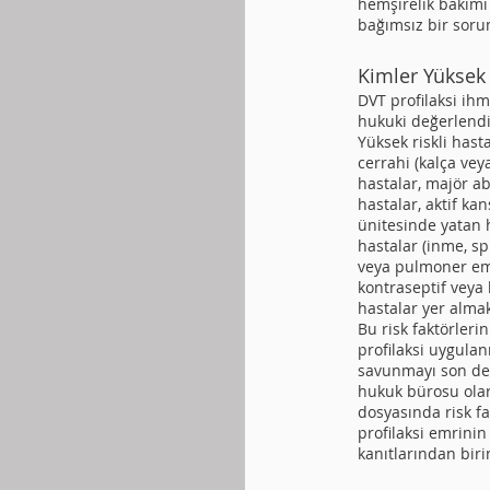
hemşirelik bakımı
bağımsız bir soru
Kimler Yüksek 
DVT profilaksi ihma
hukuki değerlend
Yüksek riskli hast
cerrahi (kalça veya
hastalar, majör a
hastalar, aktif ka
ünitesinde yatan 
hastalar (inme, s
veya pulmoner emb
kontraseptif veya
hastalar yer almak
Bu risk faktörler
profilaksi uygula
savunmayı son der
hukuk bürosu ola
dosyasında risk f
profilaksi emrini
kanıtlarından biri