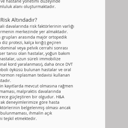
 ve hastane yönetimi düzeyinde
mluluk alanı oluşturmaktadır.
Risk Altındadır?
li davalarında risk faktörlerinin varlığı
irmenin merkezinde yer almaktadır.
a grupları arasında majör ortopedik
 diz protezi, kalça kırığı) geçiren
bdominal veya pelvik cerrahi sonrası
nser tanısı olan hastalar, yoğun bakım
hastalar, uzun süreli immobilize
pinal kord yaralanması), daha önce DVT
oli öyküsü bulunan hastalar ve oral
 hormon replasman tedavisi kullanan
tadır.
inin kayıtlarda mevcut olmasına rağmen
nmaması, malpraktis davalarında
ece güçleştiren bir olgudur. H&A
rak deneyimlerimize göre hasta
aktörlerinin belgelenmiş olması ancak
n bulunmaması, ihmalin açık
ni teşkil etmektedir.