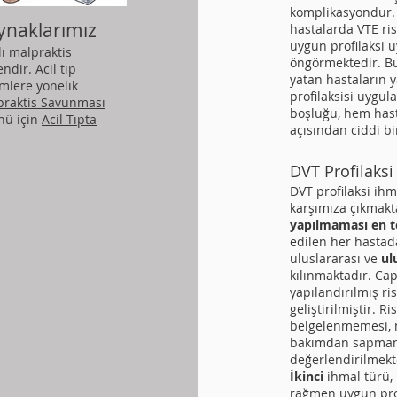
komplikasyondur. 
Kaynaklarımız
hastalarda VTE ri
uygun profilaksi 
lı malpraktis
öngörmektedir. B
ndir. Acil tıp
yatan hastaların 
mlere yönelik
profilaksisi uygul
lpraktis Savunması
boşluğu, hem has
nü için
Acil Tıpta
açısından ciddi bi
DVT Profilaksi
DVT profilaksi ihma
karşımıza çıkmakt
yapılmaması en t
edilen her hastad
uluslararası ve
ul
kılınmaktadır. Cap
yapılandırılmış r
geliştirilmiştir. 
belgelenmemesi, m
bakımdan sapmanı
değerlendirilmekt
İkinci
ihmal türü,
rağmen uygun prof