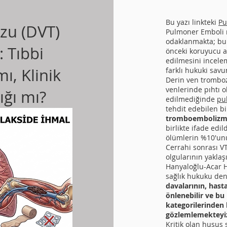
Bu yazı linkteki
Pu
zu (DVT)
Pulmoner Emboli m
odaklanmakta; bu
: Tıbbi
önceki koruyucu a
edilmesini incelem
ı, Klinik
farklı hukuki sa
Derin ven tromboz
venlerinde pıhtı 
ığı mı?
edilmediğinde
pu
tehdit edebilen bi
tromboembolizm 
birlikte ifade edi
ölümlerin %10'un
Cerrahi sonrası V
olgularının yaklaş
Hanyaloğlu-Acar H
sağlık hukuku de
davalarının, hast
önlenebilir ve bu
kategorilerinden 
gözlemlemekteyi
Kritik olan husus