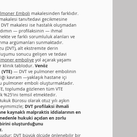
lmoner Emboli
makalesinden farklıdır.
akalesi tanı/tedavi gecikmesine
 DVT makalesi ise hastalık oluşmadan
dımın — profilaksinin — ihmal
ekte ve farklı sorumluluk alanları ve
vunma argümanları sunmaktadır.
u (DVT), alt ekstremite derin
oluşumu sonucu gelişen ve tedavi
lmoner emboliye
yol açarak yaşamı
r klinik tablodur.
Venöz
(VTE)
— DVT ve pulmoner embolinin
ldiği kavram —yaklaşık hastane içi
u pulmoner emboli oluşturmaktadır.
TE, toplumda gözlenen tüm VTE
ık %25'ini temsil etmektedir.
ukuk Bürosu olarak otuz yılı aşkın
neyimimizle;
DVT profilaksi ihmali
ane kaynaklı malpraktis iddialarının en
 nedenle hukuki açıdan en zorlu
birini oluşturduğunu
z.
 şudur: DVT büyük ölçüde önlenebilir bir