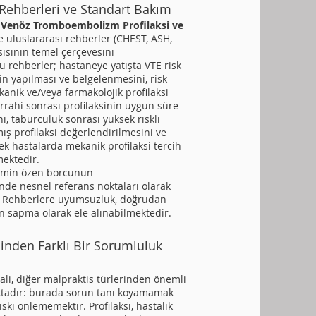
 Rehberleri ve Standart Bakım
l Venöz Tromboembolizm Profilaksi ve
le uluslararası rehberler (CHEST, ASH,
sisinin temel çerçevesini
u rehberler; hastaneye yatışta VTE risk
n yapılması ve belgelenmesini, risk
anik ve/veya farmakolojik profilaksi
rrahi sonrası profilaksinin uygun süre
i, taburculuk sonrası yüksek riskli
ış profilaksi değerlendirilmesini ve
ek hastalarda mekanik profilaksi tercih
ektedir.
kimin özen borcunun
nde nesnel referans noktaları olarak
r. Rehberlere uyumsuzluk, doğrudan
 sapma olarak ele alınabilmektedir.
inden Farklı Bir Sorumluluk
ali, diğer malpraktis türlerinden önemli
aktadır: burada sorun tanı koyamamak
riski önlememektir. Profilaksi, hastalık