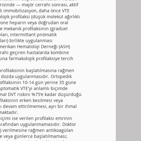
orisinde — majör cerrahi sonrası, aktif
li immobilizasyon, daha önce VTE
jik profilaksi (düşük molekül ağırlıklı
yone heparin veya doğrudan oral
le mekanik profilaksinin (gradüel
arı, intermittant pnömatik
arı) birlikte uygulanması
merikan Hematoloji Derneği (ASH)
rrahi geçiren hastalarda kombine
şına farmakolojik profilaksiye tercih
profilaksinin başlatılmasına rağmen
a dozda uygulanmasıdır. Ortopedik
ofilaksinin 10-14 gün yerine 35 güne
ptomatik VTE'yi anlamlı biçimde
simal DVT riskini %75'e kadar düşürdüğü
ofilaksinin erken kesilmesi veya
ı devam ettirilmemesi, ayrı bir ihmal
maktadır.
içimi ise verilen profilaksi emrinin
tarafından uygulanmamasıdır. Doktor
) verilmesine rağmen antikoagülan
ce veya günlerce başlatılmaması;