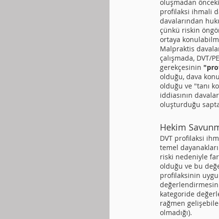
oluşmadan önceki
profilaksi ihmali 
davalarından huk
çünkü riskin öngörü
ortaya konulabilm
Malpraktis davalar
çalışmada, DVT/PE
gerekçesinin
"pro
olduğu, dava kon
olduğu ve "tanı 
iddiasının davala
oluşturduğu sapta
Hekim Savunm
DVT profilaksi ih
temel dayanakları
riski nedeniyle fa
olduğu ve bu değ
profilaksinin uygu
değerlendirmesini
kategoride değerle
rağmen gelişebile
olmadığı).