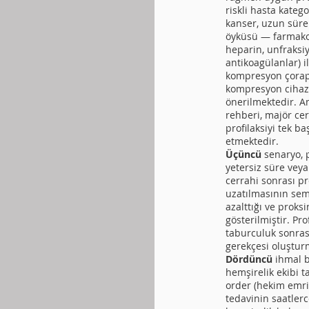
riskli hasta kateg
kanser, uzun süre
öyküsü — farmakolo
heparin, unfraksi
antikoagülanlar) i
kompresyon çorapl
kompresyon cihazl
önerilmektedir. A
rehberi, majör ce
profilaksiyi tek ba
etmektedir.
Üçüncü
senaryo, 
yetersiz süre vey
cerrahi sonrası pr
uzatılmasının sem
azalttığı ve prok
gösterilmiştir. Pr
taburculuk sonras
gerekçesi oluştur
Dördüncü
ihmal b
hemşirelik ekibi 
order (hekim emri
tedavinin saatler