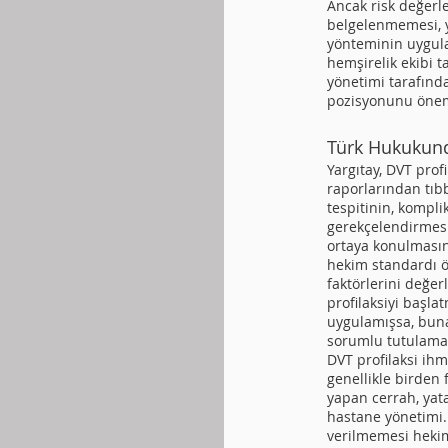
Ancak risk değerl
belgelenmemesi, yü
yönteminin uygul
hemşirelik ekibi
yönetimi tarafın
pozisyonunu öneml
Türk Hukukund
Yargıtay, DVT profi
raporlarından tı
tespitinin, kompl
gerekçelendirmesi
ortaya konulmasın
hekim standardı öl
faktörlerini değe
profilaksiyi başla
uygulamışsa, bun
sorumlu tutulama
DVT profilaksi ihm
genellikle birden 
yapan cerrah, yata
hastane yönetimi.
verilmemesi heki