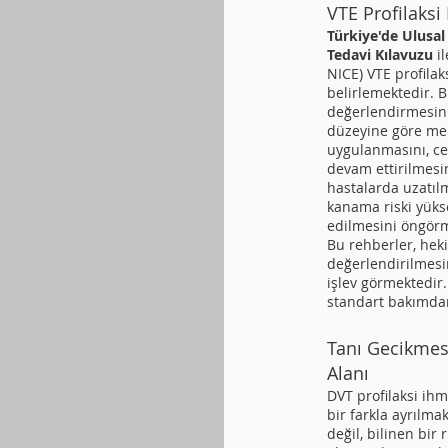
VTE Profilaksi
Türkiye'de Ulusa
Tedavi Kılavuzu
i
NICE) VTE profilak
belirlemektedir. B
değerlendirmesini
düzeyine göre mek
uygulanmasını, ce
devam ettirilmesin
hastalarda uzatılm
kanama riski yüks
edilmesini öngörm
Bu rehberler, he
değerlendirilmesi
işlev görmektedi
standart bakımdan
Tanı Gecikmes
Alanı
DVT profilaksi ihm
bir farkla ayrılm
değil, bilinen bir 