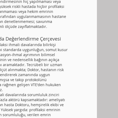
endirmesinin hiç yapılmaması veya
ksek riskli hastada hiçbir profilaksi
anmaması veya hekim emrinin
 tarafından uygulanmamasının hastane
dan denetlenmemesi; savunma
i ölçüde zayıflatmaktadır.
a Değerlendirme Çerçevesi
laksi ihmali davalarında bilirkişi
bbi standarda uygunluğun, somut kusur
ikasyon-ihmal ayrımının bilimsel
nin ve nedensellik bağının açıkça
ı aramaktadır. Tecrübeli bir uzman
çüt alınmakta; Doktor, hastanın risk
rlendirerek zamanında uygun
tmışsa ve takip protokolünü
a rağmen gelişen VTE'den hukuken
z.
ali davalarında sorumluluk zinciri
fazla aktörü kapsamaktadır: ameliyatı
n hasta Doktoru, hemşirelik ekibi ve
 Yüksek yargıda: profilaksi emrinin
m sorumluluğu, verilen emrin