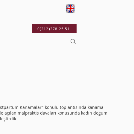
YAYINLARIMIZ
0(212)278 25 51
ostpartum Kanamalar" konulu toplantısında kanama
ı ile açılan malpraktis davaları konusunda kadın doğum
eştirdik.