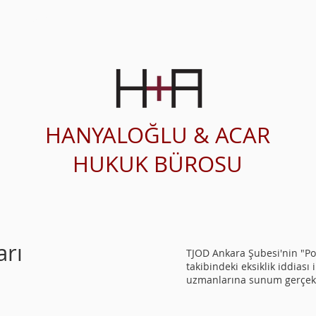
SAĞLIK HUKUKU
ÇALIŞMA ALANLARI
HANYALOĞLU & ACAR
HUKUK BÜROSU
arı
TJOD Ankara Şubesi'nin "P
takibindeki eksiklik iddias
uzmanlarına sunum gerçekl