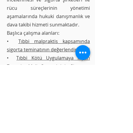
rücu süreçlerinin yönetimi
aşamalarında hukuki danışmanlık ve
dava takibi hizmeti sunmaktadır.
Başlıca çalışma alanları:
•⁠ ⁠
Tıbbi malpraktis kapsamında
sigorta teminatının değerlendirilmesi
•⁠ ⁠
Tıbbi Kötü Uygulamaya İlişkin
Zorunlu Mali Sorumluluk Sigortası
risk yönetimi
•⁠ ⁠Tıbbi Kötü Uygulamaya İlişkin
Zorunlu Mali Sorumluluk Sigortası
risk yönetimi
•⁠
⁠Hastane mali mesuliyet sigortası ve
sorumluluk paylaşımı
•⁠ ⁠Komplikasyon sigortası
kapsamında teminat