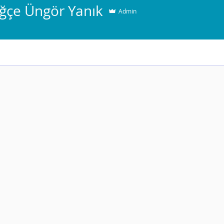
uğçe Üngör Yanık
Admin