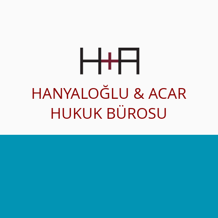
SAĞLIK HUKUKU
ÇALIŞMA ALANLARI
HANYALOĞLU & ACAR
HUKUK BÜROSU