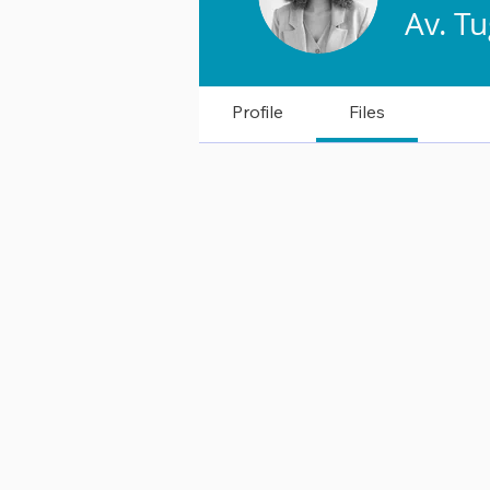
Av. T
Civciv
+
4
Profile
Files