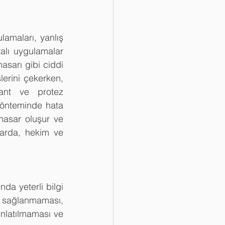
lamaları, yanlış 
talı uygulamalar 
sarı gibi ciddi 
erini çekerken, 
ant ve protez 
yönteminde hata 
hasar oluşur ve 
arda, hekim ve 
.
da yeterli bilgi 
 sağlanmaması, 
nlatılmaması ve 