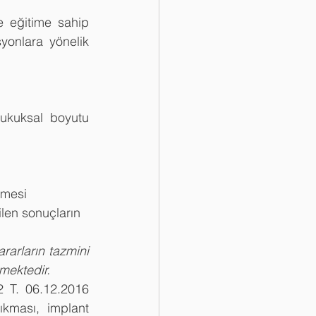
 eğitime sahip 
onlara yönelik 
hukuksal boyutu 
şmesi 
len sonuçların 
rarların tazmini 
mektedir. 
 T. 06.12.2016 
ıkması, implant 