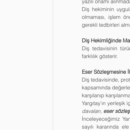
yazılı onamı alınmada
Diş hekiminin uygul
olmaması, işlem önc
gerekli tedbirleri al
Diş Hekimliğinde Mal
Diş tedavisinin tür
farklılık gösterir.
Eser Sözleşmesine İl
Diş tedavisinde, pro
kapsamında değerlend
karşılanıp karşılanma
Yargıtay’ın yerleşik i
davaları, 
eser sözle
İnceleyeceğimiz Yar
sayılı kararında ele