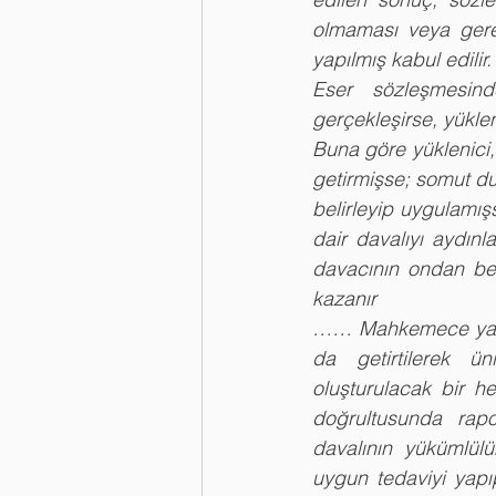
olmaması veya gerek
yapılmış kabul edilir.
Eser sözleşmesind
gerçekleşirse, yüklen
Buna göre yüklenici,
getirmişse; somut du
belirleyip uygulamı
dair davalıyı aydınl
davacının ondan be
kazanır
…… Mahkemece yapıl
da getirtilerek ün
oluşturulacak bir he
doğrultusunda rapo
davalının yükümlülük
uygun tedaviyi yapı