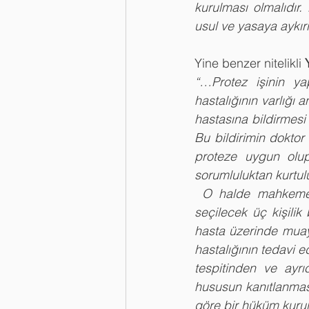
kurulması olmalıdır.
usul ve yasaya aykırı
Yine benzer nitelikli 
“…Protez işinin ya
hastalığının varlığı 
hastasına bildirmesi
Bu bildirimin doktor 
proteze uygun olup
sorumluluktan kurtul
 O halde mahkemece yapılması gereken iş; Üniversitenin Diş Hekimliği Fakültesinden 
seçilecek üç kişilik 
hasta üzerinde muaye
hastalığının tedavi e
tespitinden ve ayr
hususun kanıtlanmas
göre bir hüküm kurul