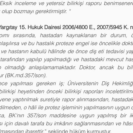
 Eksik inceleme ve yetersiz bilirkişi raporu benimsener
 olup bozmayı gerektirmiştir. “
Yargıtay 15. Hukuk Dairesi 2006/4800 E., 2007/5945 K. n
pımı sırasında, hastadan kaynaklanan bir durum, öze
anlaşılırsa ve bu hastalık proteze engel ise öncelikle do
 ve hastanın kabulü hâlinde de önce diş eti tedavisi yap
tarafından yapılıp yapılmadığı ve hastadaki mevcut hasta
 olmadığı anlaşılamamaktadır. Doktor, ancak bu bil
ur (BK.md.357/son).
bilirkişi heyetinden önceki bilirkişi raporları incelettiril
ne yaptırılmak suretiyle rapor alınmasından, hastadaki
dilmeden, o hâli ile protez işleminin yapılmasının uygun 
ıca, BK'nın 357/son maddesine uygun yapılmış bir ik
ı için davalı tarafa bu imkânın sağlanmasından ve hâsı
masından ibarettir
.” şeklinde hüküm kurmuştur.