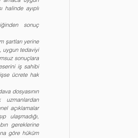
halinde ayıplı 
iğinden sonuç 
şartları yerine 
 uygun tedaviyi 
umsuz sonuçlara 
erini iş sahibi 
şse ücrete hak 
ava dosyasının 
ek uzmanlardan 
nel açıklamalar 
ıp ulaşmadığı, 
bın gereklerine 
una göre hüküm 