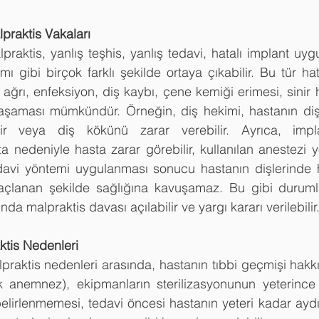
praktis Vakaları
raktis, yanlış teşhis, yanlış tedavi, hatalı implant uygu
mı gibi birçok farklı şekilde ortaya çıkabilir. Bu tür ha
ğrı, enfeksiyon, diş kaybı, çene kemiği erimesi, sinir ha
yaşaması mümkündür. Örneğin, diş hekimi, hastanın dişl
lir veya diş kökünü zarar verebilir. Ayrıca, impl
 nedeniyle hasta zarar görebilir, kullanılan anestezi 
 tedavi yöntemi uygulanması sonucu hastanın dişlerinde 
açlanan şekilde sağlığına kavuşamaz. Bu gibi duruml
da malpraktis davası açılabilir ve yargı kararı verilebilir
ktis Nedenleri
raktis nedenleri arasında, hastanın tıbbi geçmişi hakkın
 anemnez), ekipmanların sterilizasyonunun yeterince
elirlenmemesi, tedavi öncesi hastanın yeteri kadar aydı