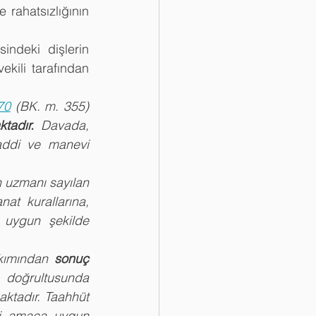
rahatsızlığının 
ndeki dişlerin 
kili tarafından 
70
 (BK. m. 355) 
tadır. 
Davada, 
ddi ve manevi 
 uzmanı sayılan 
at kurallarına, 
uygun şekilde 
kımından 
sonuç 
doğrultusunda 
ktadır. Taahhüt 
iği amaca uygun 