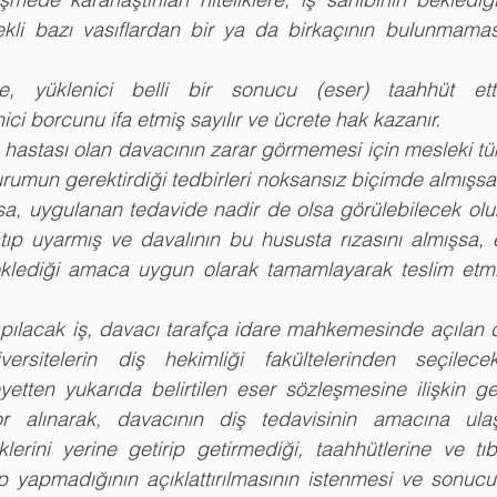
li bazı vasıflardan bir ya da birkaçının bulunmaması 
e, yüklenici belli bir sonucu (eser) taahhüt ett
ici borcunu ifa etmiş sayılır ve ücrete hak kazanır.
 hastası olan davacının zarar görmemesi için mesleki tüm 
rumun gerektirdiği tedbirleri noksansız biçimde almışsa,
şsa, uygulanan tedavide nadir de olsa görülebilecek ol
atıp uyarmış ve davalının bu hususta rızasını almışsa, es
klediği amaca uygun olarak tamamlayarak teslim etmi
acak iş, davacı tarafça idare mahkemesinde açılan d
iversitelerin diş hekimliği fakültelerinden seçilec
yetten yukarıda belirtilen eser sözleşmesine ilişkin ge
r alınarak, davacının diş tedavisinin amacına ulaş
lerini yerine getirip getirmediği, taahhütlerine ve tıb
p yapmadığının açıklattırılmasının istenmesi ve sonuc