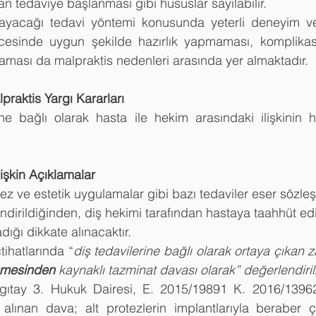
n tedaviye başlanması gibi hususlar sayılabilir.  
ayacağı tedavi yöntemi konusunda yeterli deneyim ve
esinde uygun şekilde hazırlık yapmaması, komplikasy
maması da malpraktis nedenleri arasında yer almaktadır. 
praktis Yargı Kararları
üne bağlı olarak hasta ile hekim arasındaki ilişkinin 
işkin Açıklamalar
tez ve estetik uygulamalar gibi bazı tedaviler eser sözle
irildiğinden, diş hekimi tarafından hastaya taahhüt edi
dığı dikkate alınacaktır.
çtihatlarında “
diş tedavilerine bağlı olarak ortaya çıkan za
şmesinden
 kaynaklı tazminat davası olarak” değerlendiril
gıtay 3. Hukuk Dairesi, E. 2015/19891 K. 2016/13962
 alınan dava; alt protezlerin implantlarıyla beraber ç