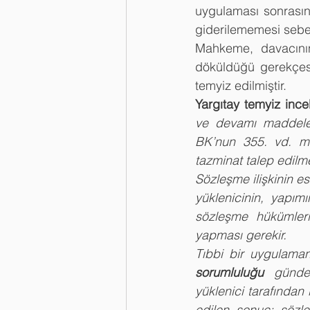
uygulaması sonrasınd
giderilememesi sebeb
Mahkeme, davacının 
döküldüğü gerekçes
temyiz edilmiştir.
Yargıtay temyiz inc
ve devamı maddele
BK’nun 355. vd. m
tazminat talep edilme
Sözleşme ilişkinin e
yüklenicinin, yapımı
sözleşme hükümler
yapması gerekir.
Tıbbi bir uygulama
sorumluluğu
 gündem
yüklenici tarafından
edilen sonuç; sözle