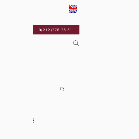
YAYINLARIMIZ
0(212)278 25 51