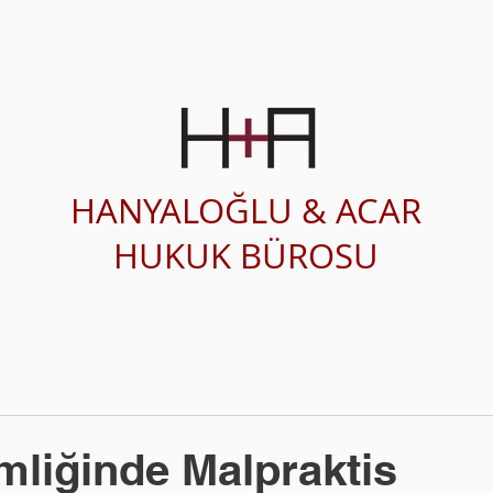
SAĞLIK HUKUKU
ÇALIŞMA ALANLARI
HANYALOĞLU & ACAR
HUKUK BÜROSU
mliğinde Malpraktis