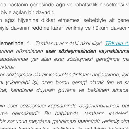
a hastanın çenesinde ağrı ve rahatsızlık hissetmesi ve 
iyle açılan bir davadır.
ağız hijyenine dikkat etmemesi sebebiyle alt çenesi
iyle davanın 
reddine
 karar verilmiş ve hüküm davacı ve
elemesinde
; 
"… Taraflar arasındaki akdi ilişki, 
TBK'nın 4
rinde düzenlenen 
eser sözleşmesinden kaynaklanmak
addelerinde yer alan eser sözleşmesi gereğince ma
ktedir.
ser sözleşmesi olarak konumlandırılması neticesinde; işin
nı yüklendiği işi, özen borcu gereği olarak fen ve san
ine, kendisine duyulan güvene ve beklenen amaca 
nın eser sözleşmesi kapsamında değerlendirilmesi ba
e gelmektedir. Bu bağlamda, tarafların iradeleri 
 bir sonucun meydana getirilmesi taahhüdü verilmiş olma
şmede kararlaştırılan niteliklere, iş sahibinin bekled