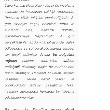
Dava konusu olaya ilişkin olarak ön inceleme 
aşamasında hazırlanan bilirkişi raporunda; 
“hastanın klinik takipleri incelendiğinde, 3. 
gün itibariyle kaçak belirtileri (febril ve 
subfebril ateş, taşikardi, nötrofili) 
gözlemlenmeye başlanmıştır. 4. gün 
gerçekleştirilen abdominal ultrasonda, dalak 
bölgesinde ve sol parakolik alanda serbest 
sıvı tespit edilmiştir. 
Ancak bu bulgulara 
rağmen
 hastanın tedavisine 
sadece 
antibiyotik
 eklenmiş, başka bir müdahalede 
bulunulmamıştır. Hastanın solunum sıkıntısı 
yaşaması üzerine nazal oksijen ve 
bronkodilatör tedavisi başlatılmış, fakat 
hastanın durumunda herhangi bir iyileşme 
gözlemlenmemiştir. 
Bu aşamada, 
literatüre uygun olarak 