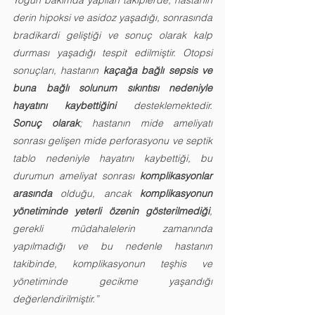
Yoğun bakımda yapılan takiplerde, hastanın 
derin hipoksi ve asidoz yaşadığı, sonrasında 
bradikardi geliştiği ve sonuç olarak kalp 
durması yaşadığı tespit edilmiştir. Otopsi 
sonuçları, hastanın 
kaçağa bağlı sepsis ve 
buna bağlı solunum sıkıntısı nedeniyle 
hayatını kaybettiğini
 desteklemektedir. 
Sonuç olarak
; hastanın mide ameliyatı 
sonrası gelişen mide perforasyonu ve septik 
tablo nedeniyle hayatını kaybettiği, bu 
durumun ameliyat sonrası 
komplikasyonlar 
arasında
 olduğu, ancak 
komplikasyonun 
yönetiminde yeterli özenin gösterilmediği
, 
gerekli müdahalelerin zamanında 
yapılmadığı ve bu nedenle hastanın 
takibinde, komplikasyonun teşhis ve 
yönetiminde gecikme yaşandığı 
değerlendirilmiştir.” 