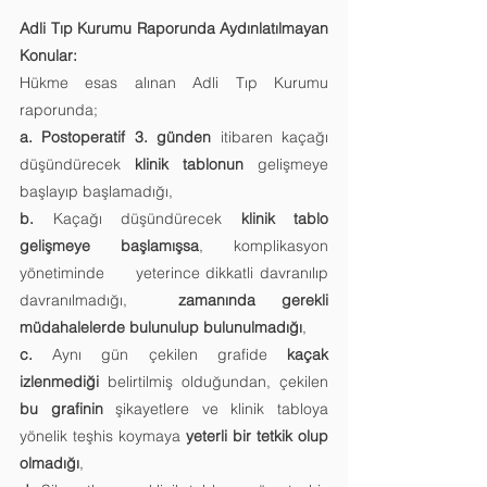
Adli Tıp Kurumu Raporunda Aydınlatılmayan 
Konular:
Hükme esas alınan Adli Tıp Kurumu 
raporunda; 
a. Postoperatif 3. günden
 itibaren kaçağı 
düşündürecek 
klinik tablonun
 gelişmeye 		 
başlayıp başlamadığı,
b. 
Kaçağı düşündürecek 
klinik tablo 
gelişmeye başlamışsa
, komplikasyon 
yönetiminde     yeterince dikkatli davranılıp 
davranılmadığı,  
zamanında gerekli 
müdahalelerde bulunulup bulunulmadığı
,
c. 
Aynı gün çekilen grafide 
kaçak 
izlenmediği
 belirtilmiş olduğundan, çekilen 
bu grafinin
 şikayetlere ve klinik tabloya 
yönelik teşhis koymaya 
yeterli bir tetkik olup 
olmadığı
, 