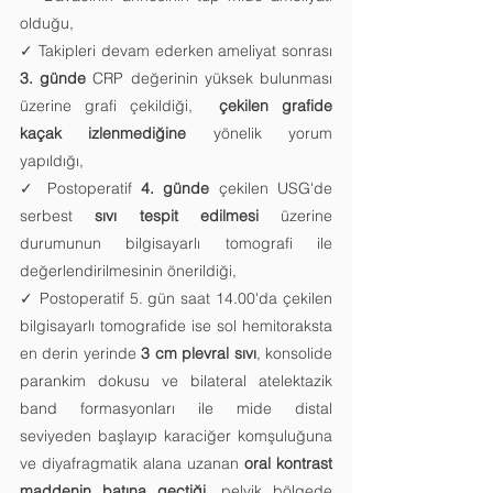
olduğu,
✓ Takipleri devam ederken ameliyat sonrası  
3. günde
 CRP değerinin yüksek bulunması 
üzerine grafi çekildiği,  
çekilen grafide 
kaçak izlenmediğine
 yönelik yorum 
yapıldığı,
✓ Postoperatif 
4. günde
 çekilen USG'de 
serbest 
sıvı tespit edilmesi
 üzerine 
durumunun bilgisayarlı tomografi ile 
değerlendirilmesinin önerildiği,
✓ Postoperatif 5. gün saat 14.00'da çekilen 
bilgisayarlı tomografide ise sol hemitoraksta 
en derin yerinde 
3 cm plevral sıvı
, konsolide 
parankim dokusu ve bilateral atelektazik 
band formasyonları ile mide distal 
seviyeden başlayıp karaciğer komşuluğuna 
ve diyafragmatik alana uzanan 
oral kontrast 
maddenin batına geçtiği
, pelvik bölgede 