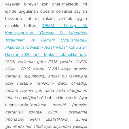
yaşayan bireyler için önerilmektedir. Yıl 
içinde uygulanan obezite cerrahisi sayıları 
hakkında net bir rakam vermek uygun 
olmakla birlikte, 
TBMM  Dilekçe Alt 
Komisyonu’nun “
Obezite ile Mücadele 
Yöntemleri ve Cerrahi Uygulamadaki 
Malpraktis iddiaların Araştırılması
“ konulu 24 
Haziran 2020 tarihli toplantı tutanaklarında
; 
“
SGK verilerine göre 2018 yılında 12.370 
kişiye , 2019 yılında 12.681 kişiye obezite 
cerrahisi uygulandığı, ancak bu rakamlara 
özel hastane verilerinin dahil olmadığı 
toplam sayının çok daha fazla olduğunun 
tahmin edildiğind
en” bahsedilmektedir. Aynı 
tutanaklarda;“
bariatrik cerrahi (obezite 
cerrahisi) sonrası ölüm  oranlarına 
(mortalite) ilişkin istatistiklerin; dünya 
genelinde her 1000 operasyondan yaklaşık 