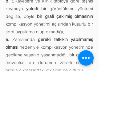
d. 
Şikayetlere ve klinik tabloya göre teşhis 
koymaya 
yeterl
i bir görüntüleme yöntemi 
değilse, böyle 
bir grafi çekilmiş olmasının 
k
omplikasyon yönetimi açısından kusurlu bir 
tıbbi uygulama olup olmadığı, 
e. 
Zamanında 
gerekli tetkikin yapılmamış 
olması
 nedeniyle komplikasyon yönetiminde 
gecikme yaşanıp yaşanmadığı, bir gecikme 
mevcutsa bu durumun zararlı sonucun 
ortaya çıkmasındaki etkisinin ne olduğu,
f. 
Ön inceleme sırasında düzenlenen bilirkişi 
raporunda postoperatif 4. gün oral opaklı 
düz grafi çekilmesinin uygun olmadığı 
belirtildiğinden, anılan bu görüntüleme 
yönteminin şikayetlere ve klinik tabloya 
yönelik teşhis koymaya yeterli bir tetkik olup 
olmadığı,
g. 
Postoperatif 4. gün çekilen USG'de 