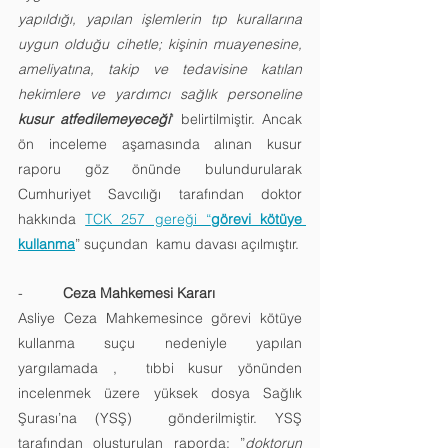
yapıldığı, yapılan işlemlerin tıp kurallarına 
uygun olduğu cihetle; kişinin muayenesine, 
ameliyatına, takip ve tedavisine katılan 
hekimlere ve yardımcı sağlık personeline 
kusur atfedilemeyeceği
" belirtilmiştir. Ancak 
ön inceleme aşamasında alınan kusur 
raporu göz önünde bulundurularak  
Cumhuriyet Savcılığı tarafından doktor 
hakkında 
TCK 257 gereği “
görevi kötüye 
kullanma
” suçundan  kamu davası açılmıştır.
-          
Ceza Mahkemesi Kararı 
Asliye Ceza Mahkemesince görevi kötüye 
kullanma suçu nedeniyle yapılan 
yargılamada ,  tıbbi kusur yönünden 
incelenmek üzere yüksek dosya Sağlık 
Şurası’na (YSŞ)  gönderilmiştir. YSŞ 
tarafından oluşturulan raporda; ”
doktorun 