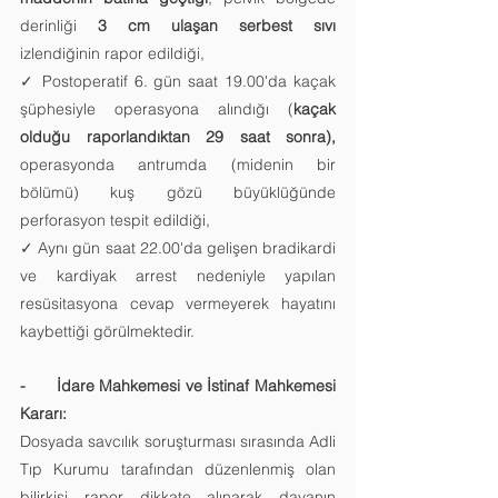
derinliği 
3 cm ulaşan serbest sıvı
izlendiğinin rapor edildiği,
✓ Postoperatif 6. gün saat 19.00'da kaçak 
şüphesiyle operasyona alındığı (
kaçak 
olduğu raporlandıktan 29 saat sonra),
operasyonda antrumda (midenin bir 
bölümü) kuş gözü büyüklüğünde 
perforasyon tespit edildiği,
✓ Aynı gün saat 22.00'da gelişen bradikardi 
ve kardiyak arrest nedeniyle yapılan 
resüsitasyona cevap vermeyerek hayatını 
kaybettiği görülmektedir.
-      İdare Mahkemesi ve İstinaf Mahkemesi 
Kararı:
Dosyada savcılık soruşturması sırasında Adli 
Tıp Kurumu tarafından düzenlenmiş olan 
bilirkişi rapor dikkate alınarak davanın 