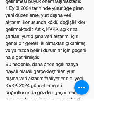
getirilmesi büyük önem taşımaktadır.
1 Eylül 2024 tarihinde yürürlüğe giren 
yeni düzenleme, yurt dışına veri 
aktarımı konusunda köklü değişiklikler 
getirmektedir. Artık, KVKK açık rıza 
şartları, yurt dışına veri aktarımı için 
genel bir gereklilik olmaktan çıkarılmış 
ve yalnızca belirli durumlar için geçerli 
hale getirilmiştir.
Bu nedenle, daha önce açık rızaya 
dayalı olarak gerçekleştirilen yurt 
dışına veri aktarım faaliyetlerinin, yeni 
KVKK 2024 güncellemeleri 
doğrultusunda gözden geçirilmesi ve 
uygun hale getirilmesi gerekmektedir. 
Aksi takdirde, Kişisel Verileri Koruma 
Kurulu (KVKK), veri sorumlularının açık 
rıza şartlarını yanlış kullanması ve ilgili 
kişileri yanıltması durumunda hukuki 