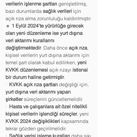
verilerin işlenme şartları
 genişletilmiş, 
bazı durumlarda 
sağlık verileri
 için 
açık rıza alma zorunluluğu kaldırılmıştır.
🔹 
1 Eylül 2024’te yürürlüğe girecek 
olan yeni düzenleme ise
yurt dışına 
veri aktarımı kurallarını 
değiştirmektedir
. Daha önce 
açık rıza
, 
kişisel verilerin yurt dışına aktarımı için 
temel şart olarak kabul edilirken, 
yeni 
KVKK düzenlemesi
 açık rızayı 
istisnai 
bir durum haline getirmiştir
.
·  
KVKK açık rıza şartları
 değiştiği için, 
yurt dışına veri aktarımı yapan 
şirketler
 süreçlerini güncellemelidir.
·  
Hasta ve çalışanlara ait özel nitelikli 
kişisel verilerin işlendiği süreçler
, yeni 
KVKK 2024 değişiklikleri
 kapsamında 
tekrar gözden geçirilmelidir.
·  
Sağlık verisi işleme kuralları
 daha sıkı 