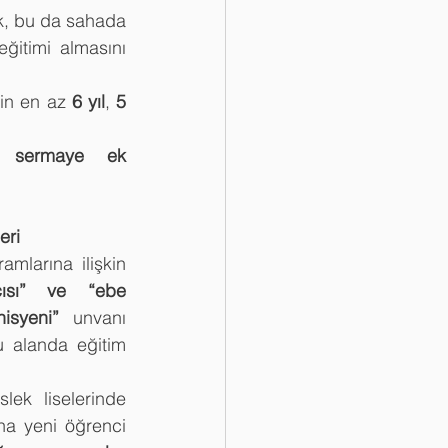
k, bu da sahada 
itimi almasını 
çin en az 
6 yıl
, 
5 
r sermaye ek 
eri
mlarına ilişkin 
ısı” ve “ebe 
isyeni”
 unvanı 
 alanda eğitim 
lek liselerinde 
na yeni öğrenci 