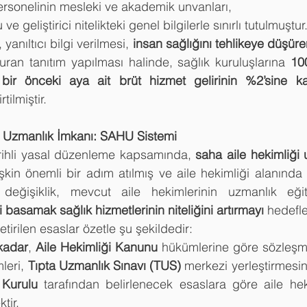
ersonelinin mesleki ve akademik unvanları,
e geliştirici nitelikteki genel bilgilerle sınırlı tutulmuştur
, yanıltıcı bilgi verilmesi, 
insan sağlığını tehlikeye düşüre
turan tanıtım yapılması halinde, sağlık kuruluşlarına 
10
 
bir önceki aya ait brüt hizmet gelirinin %2’sine ka
rtilmiştir.
e Uzmanlık İmkanı: SAHU Sistemi
ihli yasal düzenleme kapsamında, 
saha aile hekimliği 
lişkin önemli bir adım atılmış ve aile hekimliği alanınd
değişiklik, mevcut aile hekimlerinin uzmanlık eğiti
i basamak sağlık hizmetlerinin niteliğini artırmayı
 hedefl
tirilen esaslar özetle şu şekildedir:
kadar
, 
Aile Hekimliği Kanunu
 hükümlerine göre sözleşme
leri, 
Tıpta Uzmanlık Sınavı (TUS)
 Kurulu
 tarafından belirlenecek esaslara göre aile hek
tir.