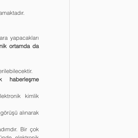
amaktadır.
ara yapacakları 
onik ortamda da 
erilebilecektir.
ik haberleşme 
ektronik kimlik 
 görüşü alınarak 
dımdır. Bir çok 
de, elektronik 