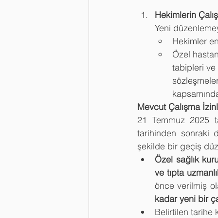
Hekimlerin Çalı
Yeni düzenleme
Hekimler en
Özel hastane
tabipleri v
sözleşmeler
kapsamında 
Mevcut Çalışma İzinl
21 Temmuz 2025 tari
tarihinden sonraki 
şekilde bir geçiş dü
Özel sağlık kurum
ve tıpta uzmanl
önce verilmiş ol
kadar yeni bir 
Belirtilen tarih