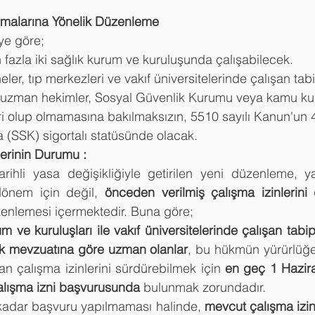
şmalarına Yönelik Düzenleme
ye göre;
 fazla iki sağlık kurum ve kuruluşunda çalışabilecek.
ler, tıp merkezleri ve vakıf üniversitelerinde çalışan tabi
e uzman hekimler, Sosyal Güvenlik Kurumu veya kamu kuru
i olup olmamasına bakılmaksızın, 5510 sayılı Kanun'un 4
(SSK) sigortalı
statüsünde olacak.
erinin Durumu :
hli yasa değişikliğiyle getirilen yeni düzenleme, yal
dönem için değil, 
önceden verilmiş çalışma izinlerini
zenlemesi içermektedir. Buna göre;
 ve kuruluşları ile vakıf üniversitelerinde çalışan tabiple
ık mevzuatına göre uzman olanlar
, bu hükmün yürürlüğe 
an çalışma izinlerini sürdürebilmek için 
en geç 1 Hazira
çalışma izni başvurusunda
 bulunmak zorundadır.
e kadar başvuru yapılmaması halinde, 
mevcut çalışma izinle