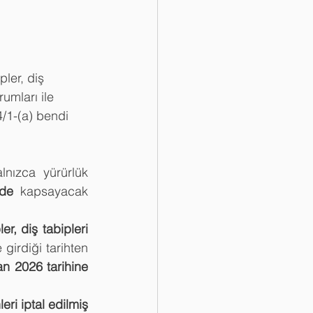
pler, diş 
mları ile 
/1-(a) bendi 
nızca yürürlük 
 de
 kapsayacak 
r, diş tabipleri 
girdiği tarihten 
n 2026 tarihine 
ri iptal edilmiş 