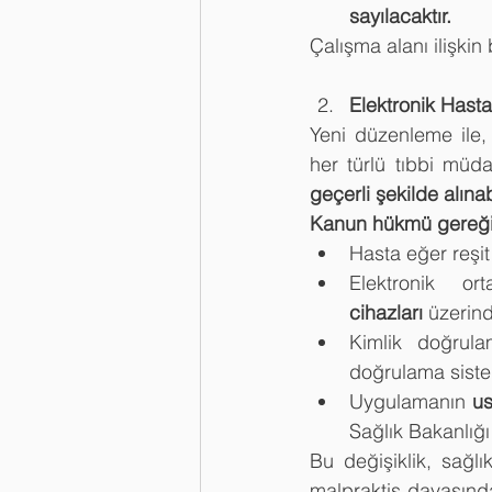
sayılacaktır.
Çalışma alanı ilişki
Elektronik Hasta
Yeni düzenleme ile, 
her türlü tıbbi müda
geçerli şekilde alına
Kanun hükmü gereği
Hasta eğer reşit
Elektronik o
cihazları
 üzerin
Kimlik doğrula
doğrulama sistem
Uygulamanın 
us
Sağlık Bakanlığı
Bu değişiklik, sağlı
malpraktis davasınd