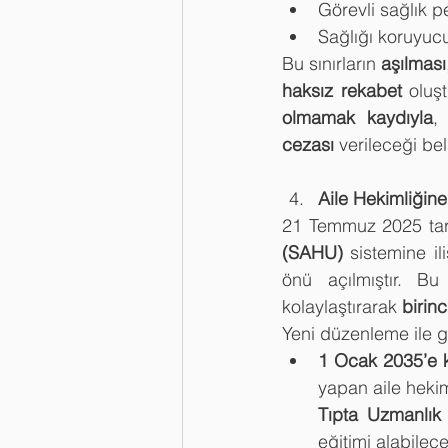
Görevli sağlık p
Sağlığı koruyucu v
Bu sınırların 
aşılması
haksız rekabet
 oluş
olmamak kaydıyla
,
cezası
 verileceği beli
Aile Hekimliğin
21 Temmuz 2025 tar
(SAHU)
 sistemine i
önü açılmıştır. Bu 
kolaylaştırarak 
birinc
Yeni düzenleme ile ge
1 Ocak 2035’e 
yapan aile hekim
Tıpta Uzmanlık
eğitimi alabilecek