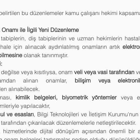
n belirtilen bu düzenlemeler kamu çalışanı hekimi kapsam
 Onamı ile İlgili Yeni Düzenleme
tabiplerin, diş tabiplerinin ve uzman hekimlerin hastal
hale için alınacak aydınlatılmış onamların artık 
elektr
bilmesine
 olanak tanınmıştır.
:
 değilse veya kısıtlıysa, onam 
veli veya vasi tarafından
 v
rtamdan alınan onamlar, 
bilişim veya elektron
den alınabilecek.
ması, 
kimlik belgeleri, biyometrik yöntemler
 veya el
leriyle yapılacaktır,
ul ve esasları
, Bilgi Teknolojileri ve İletişim Kurumu'nun
 tarafından çıkarılacak düzenlemelerle netleştirilecektir.
k hizmetlerinde dijital dönüşüm açısından önemli bir a
a onam belgeleri tartışmalar neden olduğu düşünüldüğün