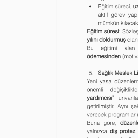
Eğitim süreci, 
u
aktif görev yap
mümkün kılacakt
Eğitim süresi
: Sözle
yılını doldurmuş
 olan
Bu eğitimi alan 
ödemesinden
 (motiv
Sağlık Meslek Li
Yeni yasa düzenlemes
önemli değişiklik
yardımcısı”
 unvanlar
getirilmiştir. Aynı şe
verecek programlar ne
Buna göre, 
düzenl
yalnızca 
diş protez 