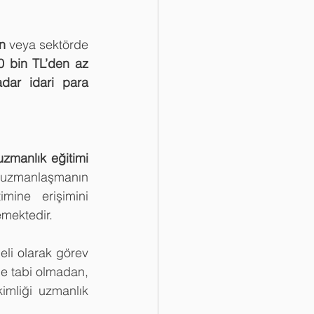
.
n
 veya sektörde 
0 bin TL’den az 
dar idari para 
uzmanlık eğitimi 
a uzmanlaşmanın 
mine erişimini 
emektedir.
li olarak görev 
 merkezi yerleştirmesine tabi olmadan, 
imliği uzmanlık 