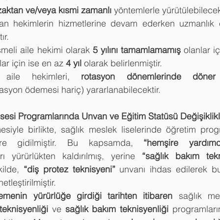
zaktan ve/veya kısmi zamanlı
 yöntemlerle yürütülebilece
an hekimlerin hizmetlerine devam ederken uzmanlık eğ
ır.
şmeli aile hekimi olarak 
5 yılını tamamlamamış
 olanlar i
lar için ise en az 
4 yıl
 olarak belirlenmiştir.
aile hekimleri, 
rotasyon dönemlerinde döne
asyon ödemesi hariç) yararlanabilecektir.
sesi Programlarında Unvan ve Eğitim Statüsü Değişiklikl
iyle birlikte, sağlık meslek liselerinde öğretim progra
lere gidilmiştir. Bu kapsamda, 
“hemşire yardımc
ı yürürlükten kaldırılmış, yerine 
“sağlık bakım tekn
kilde, 
“diş protez teknisyeni”
 unvanı ihdas edilerek bu
tleştirilmiştir.
emenin yürürlüğe girdiği tarihten itibaren
 sağlık mes
teknisyenliği
 ve 
sağlık bakım teknisyenliği
 programları