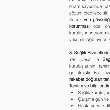
onam sayesinde hasta
çözüm olabilecektir.
Ancak 
veri güvenliğ
korunması
 özel ön
kuruluşunun sorumlu
yükümlülüğü aynen s
3. Sağlık Hizmetlerin
Yeni yasa ile 
Sağ
kuruluşlarının tanı
getirilmiştir. Bu düz
rekabet doğuran tanıt
Tanıtım ve bilgilendir
Sağlık kuruluşunu
Çalışma gün ve s
Hasta kabul edil