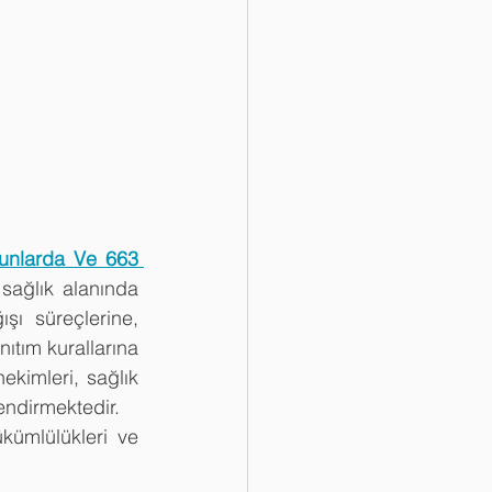
nunlarda Ve 663 
 sağlık alanında 
şı süreçlerine, 
ıtım kurallarına 
kimleri, sağlık 
lendirmektedir. 
ümlülükleri ve 