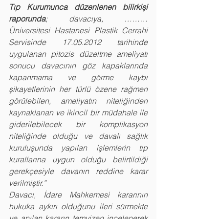
Tıp Kurumunca düzenlenen bilirkişi 
raporunda
; davacıya, ……… 
Üniversitesi Hastanesi Plastik Cerrahi 
Servisinde 17.05.2012 tarihinde 
uygulanan pitozis düzeltme ameliyatı 
sonucu davacının göz kapaklarında 
kapanmama ve görme kaybı 
şikayetlerinin her türlü özene rağmen 
görülebilen, ameliyatın niteliğinden 
kaynaklanan ve ikincil bir müdahale ile 
giderilebilecek bir komplikasyon 
niteliğinde olduğu ve davalı sağlık 
kuruluşunda yapılan işlemlerin tıp 
kurallarına uygun olduğu belirtildiği 
gerekçesiyle davanın reddine karar 
verilmiştir.”
Davacı, İdare Mahkemesi kararının 
hukuka aykırı olduğunu ileri sürmekte 
ve anılan kararın temyizen incelenerek 