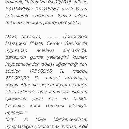
edilerek, Dairemizin 04/02/2015 tarih ve 
E:2014/6862; K:2015/557 sayılı kararı 
kaldırılarak davacının temyiz istemi 
hakkında yeniden gereği görüşüldü:
Dava; davacıya, ……… Üniversitesi 
Hastanesi Plastik Cerrahi Servisinde 
uygulanan ameliyat sonrasında, 
davacının görme yeteneğini kısmen 
kaybetmesinden dolayı uğranıldığı ileri 
sürülen 175.000,00 TL maddi, 
250.000,00 TL manevi tazminatın, 
davalı idarenin hizmet kusuru olduğu 
iddia edilerek, olay tarihinden itibaren 
işletilecek yasal faizi ile birlikte 
tazminine karar verilmesi istemiyle 
açılmıştır.”
“İzmir 2. İdare Mahkemesi’nce, 
uyuşmazlığın çözümü bakımından, A
dli 