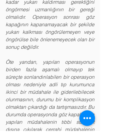
kadar yukarı kaldırması gerektiğini 
öngörmesi uzmanlığının bir gereği 
olmalıdır. Operasyon sonrası göz 
kapağının kapanamayacak bir şekilde 
yukarı kalkması öngörülemeyen veye 
öngörülse bile önlenemeyecek olan bir 
sonuç değildir.
Öte yandan, yapılan operasyonun 
birden fazla aşamalı olmayıp tek 
süreçte sonlandırılabilen bir operasyon 
olması nedeniyle adli tıp kurumunca 
ikinci bir müdahale ile giderilebilecek 
olunmasının, durumu bir komplikasyon 
olmaktan çıkardığı da tartışmasızdır. Bu 
durumda operasyonda göz kapaklarına 
yapılan müdahalenin tıbbi standart 
dışına çıkılarak cerrahi müdahalenin 
kusurlu yapılması nedeniyle oluştuğu 